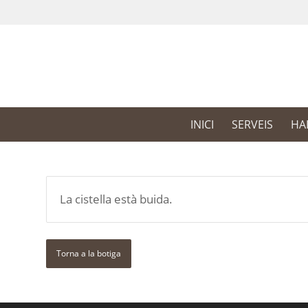
INICI
SERVEIS
HA
La cistella està buida.
Torna a la botiga