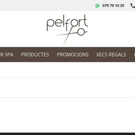
679 79 10 35
IR SPA
PRODUCTES
PROMOCIONS
XECS REGALS