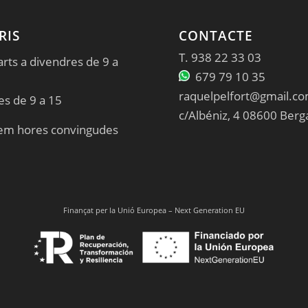
RIS
CONTACTE
T.
938 22 33 03
rts a divendres de 9 a
679 79 10 35
raquelpelfort@gmail.c
es de 9 a 15
c/Albéniz, 4 08600 Berg
em hores convingudes
Finançat per la Unió Europea – Next Generation EU